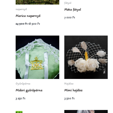
fátyol
Méta fátyol
napernyő
Marica napernyő
7 000
Ft
24 900
Ft
18 900
Ft
Gyűrűpárna
Hajdísz
Midori gyűrűpárna
Mimi hajdísz
3 250
Ft
3 500
Ft
Original
Current