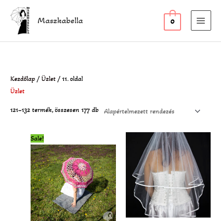
Skip
to
Maszkabella
0
content
Kezdőlap
/
Üzlet
/ 11. oldal
Üzlet
121–132 termék, összesen 177 db
Original
Current
Sale!
price
price
was:
is:
24
18
900 Ft.
900 Ft.