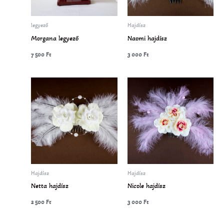
legyező
Hajdísz
Morgana legyező
Naomi hajdísz
7 500
Ft
3 000
Ft
Hajdísz
Hajdísz
Netta hajdísz
Nicole hajdísz
2 500
Ft
3 000
Ft