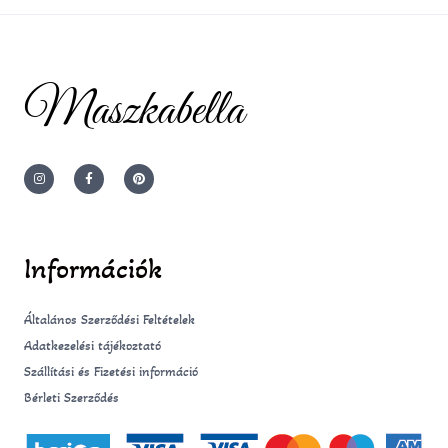
Maszkabella
I
F
P
n
a
i
s
c
n
t
e
t
a
b
e
g
o
r
r
o
e
a
k
s
m
-
t
Információk
f
Általános Szerződési Feltételek
Adatkezelési tájékoztató
Szállítási és Fizetési információ
Bérleti Szerződés