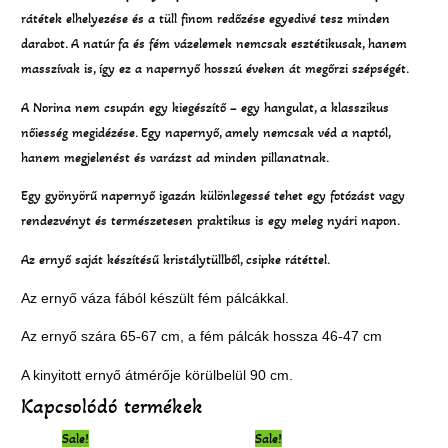
rátétek elhelyezése és a tüll finom redőzése egyedivé tesz minden
darabot. A natúr fa és fém vázelemek nemcsak esztétikusak, hanem
masszívak is, így ez a napernyő hosszú éveken át megőrzi szépségét.
A Norina nem csupán egy kiegészítő – egy hangulat, a klasszikus
nőiesség megidézése. Egy napernyő, amely nemcsak véd a naptól,
hanem megjelenést és varázst ad minden pillanatnak.
Egy gyönyörű napernyő igazán különlegessé tehet egy fotózást vagy
rendezvényt és természetesen praktikus is egy meleg nyári napon.
Az ernyő saját készítésű kristálytüllből, csipke rátéttel.
Az ernyő váza fából készült fém pálcákkal.
Az ernyő szára 65-67 cm, a
fém pálcák hossza 46-47 cm
A kinyitott ernyő átmérője körülbelül 90 cm.
Kapcsolódó termékek
Original
Current
Original
Current
Sale!
Sale!