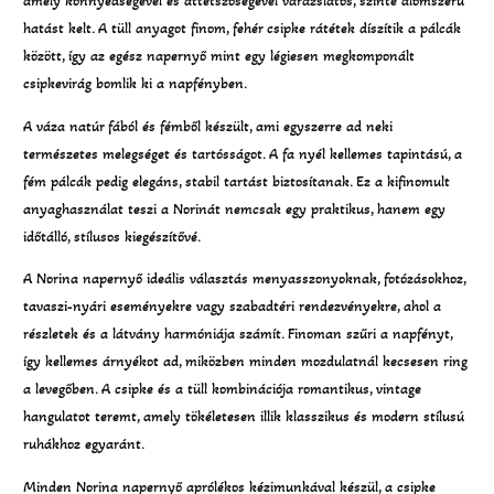
amely könnyedségével és áttetszőségével varázslatos, szinte álomszerű
hatást kelt. A tüll anyagot finom, fehér csipke rátétek díszítik a pálcák
között, így az egész napernyő mint egy légiesen megkomponált
csipkevirág bomlik ki a napfényben.
A váza natúr fából és fémből készült, ami egyszerre ad neki
természetes melegséget és tartósságot. A fa nyél kellemes tapintású, a
fém pálcák pedig elegáns, stabil tartást biztosítanak. Ez a kifinomult
anyaghasználat teszi a Norinát nemcsak egy praktikus, hanem egy
időtálló, stílusos kiegészítővé.
A Norina napernyő ideális választás menyasszonyoknak, fotózásokhoz,
tavaszi-nyári eseményekre vagy szabadtéri rendezvényekre, ahol a
részletek és a látvány harmóniája számít. Finoman szűri a napfényt,
így kellemes árnyékot ad, miközben minden mozdulatnál kecsesen ring
a levegőben. A csipke és a tüll kombinációja romantikus, vintage
hangulatot teremt, amely tökéletesen illik klasszikus és modern stílusú
ruhákhoz egyaránt.
Minden Norina napernyő aprólékos kézimunkával készül, a csipke