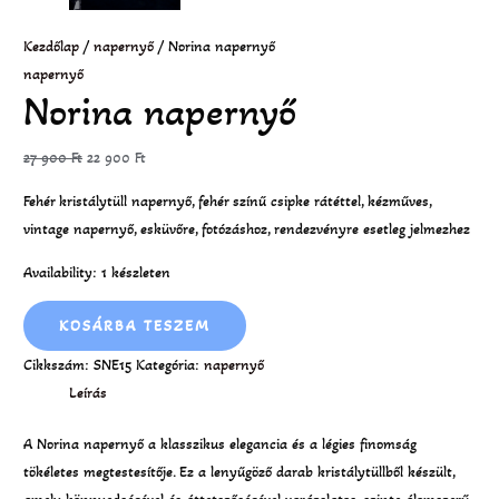
Kezdőlap
/
napernyő
/ Norina napernyő
napernyő
Norina napernyő
27 900
Ft
22 900
Ft
Fehér kristálytüll napernyő, fehér színű csipke rátéttel, kézműves,
vintage napernyő, esküvőre, fotózáshoz, rendezvényre esetleg jelmezhez
Availability:
1 készleten
KOSÁRBA TESZEM
Cikkszám:
SNE15
Kategória:
napernyő
Leírás
A Norina napernyő a klasszikus elegancia és a légies finomság
tökéletes megtestesítője. Ez a lenyűgöző darab kristálytüllből készült,