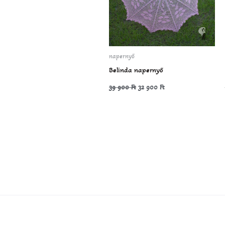
napernyő
Belinda napernyő
39 900
Ft
32 900
Ft