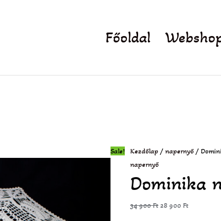
Főoldal
Websho
Dominika
Original
Current
napernyő
price
price
mennyiség
was:
is:
34
28
Sale!
Kezdőlap
/
napernyő
/ Domin
900 Ft.
900 Ft.
napernyő
Dominika 
34 900
Ft
28 900
Ft