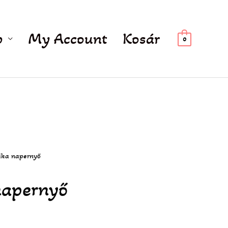
p
My Account
Kosár
0
ika napernyő
napernyő