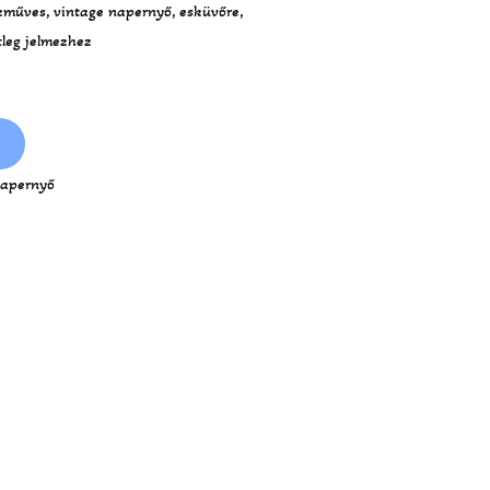
ézműves, vintage napernyő, esküvőre,
tleg jelmezhez
apernyő