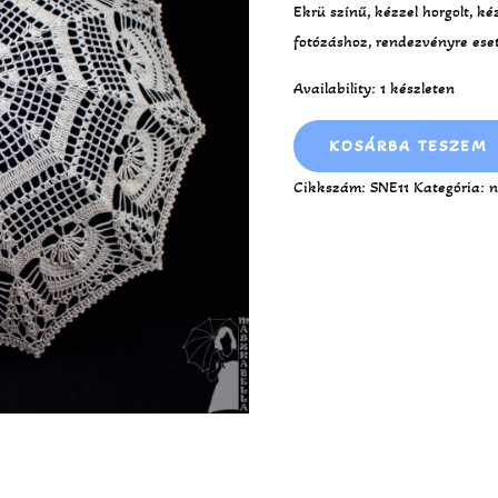
Ekrü színű, kézzel horgolt, k
fotózáshoz, rendezvényre ese
Availability:
1 készleten
KOSÁRBA TESZEM
Cikkszám:
SNE11
Kategória:
n