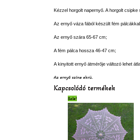
Kézzel horgolt napernyő. A horgolt csipke
Az ernyő váza fából készült fém pálcákkal
Az ernyő szára 65-67 cm;
A fém pálca hossza 46-47 cm;
A kinyitott ernyő átmérője változó lehet át
Az ernyő színe ekrü.
Kapcsolódó termékek
Original
Current
Sale!
price
price
was:
is:
39
32
900 Ft.
900 Ft.