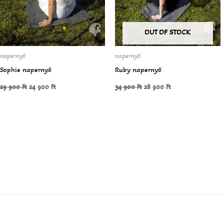
OUT OF STOCK
napernyő
napernyő
Sophie napernyő
Ruby napernyő
29 900
Ft
24 900
Ft
34 900
Ft
28 900
Ft