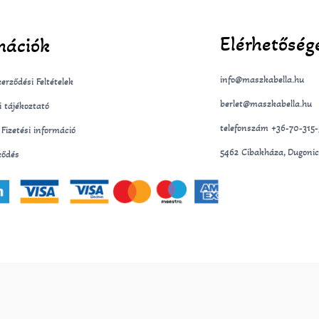
Elérhetőség
mációk
info@maszkabella.hu
erződési Feltételek
berlet@maszkabella.hu
i tájékoztató
telefonszám +36-70-315
s Fizetési információ
5462 Cibakháza, Dugonic
ződés