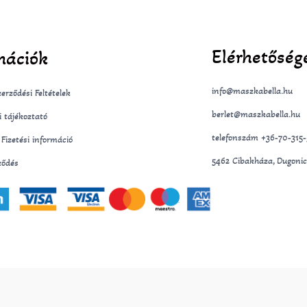
Elérhetőség
mációk
info@maszkabella.hu
erződési Feltételek
berlet@maszkabella.hu
i tájékoztató
telefonszám +36-70-315
s Fizetési információ
5462 Cibakháza, Dugonic
ződés