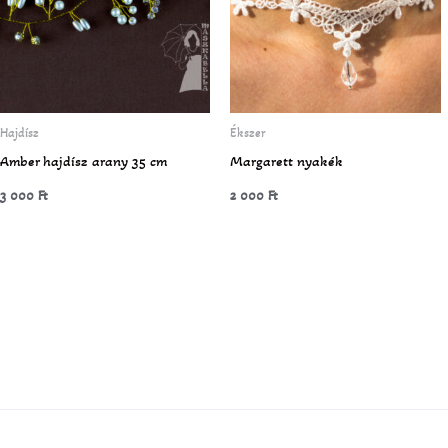
Hajdísz
Ékszer
Amber hajdísz arany 35 cm
Margarett nyakék
3 000
Ft
2 000
Ft