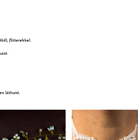
ől, flitterekkel.
ható.
en látható.