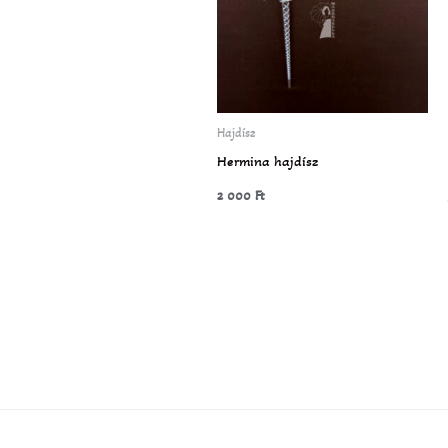
Hajdísz
Hermina hajdísz
2 000
Ft