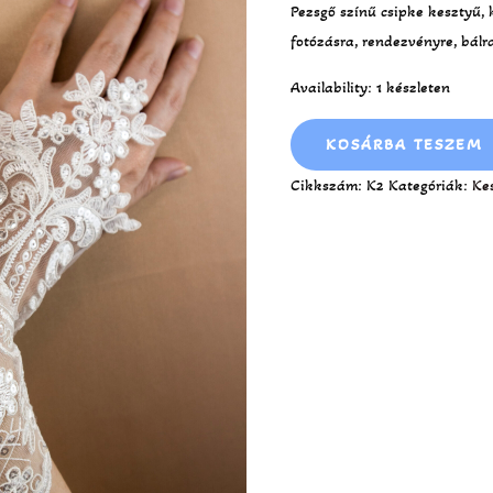
Pezsgő színű csipke kesztyű, k
fotózásra, rendezvényre, bálr
Availability:
1 készleten
KOSÁRBA TESZEM
Cikkszám:
K2
Kategóriák:
Ke