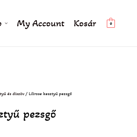
p
My Account
Kosár
0
tyű és díszöv
/ Lilirose kesztyű pezsgő
k
sztyű pezsgő