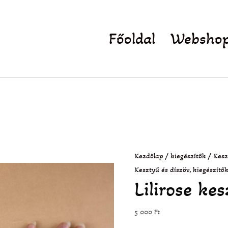
Főoldal
Websho
Lilirose
kesztyű
pezsgő
mennyiség
Kezdőlap
/
kiegészítők
/
Kesz
Kesztyű és díszöv
,
kiegészítő
Lilirose ke
5 000
Ft