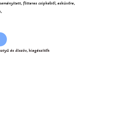
eményített, flitteres csipkéből, esküvőre,
a,
sztyű és díszöv
,
kiegészítők