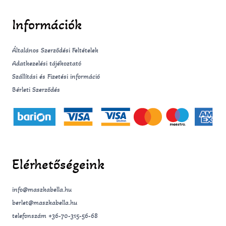
r
o
e
a
k
s
m
-
t
Információk
f
Általános Szerződési Feltételek
Adatkezelési tájékoztató
Szállítási és Fizetési információ
Bérleti Szerződés
Elérhetőségeink
info@maszkabella.hu
berlet@maszkabella.hu
telefonszám +36-70-315-56-68