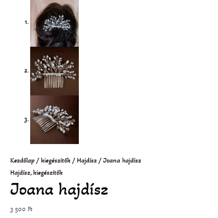
Kezdőlap
/
kiegészítők
/
Hajdísz
/ Joana hajdísz
Hajdísz
,
kiegészítők
Joana hajdísz
3 500
Ft