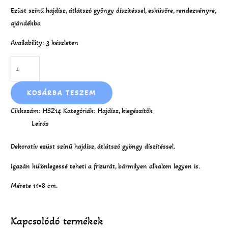
Ezüst színű hajdísz, átlátszó gyöngy díszítéssel, esküvőre, rendezvényre,
ajándékba
Availability:
3 készleten
KOSÁRBA TESZEM
Cikkszám:
HSZ14
Kategóriák:
Hajdísz
,
kiegészítők
Leírás
Dekoratív ezüst színű hajdísz, átlátszó gyöngy díszítéssel.
Igazán különlegessé teheti a frizurát, bármilyen alkalom legyen is.
Mérete 11×8 cm.
Kapcsolódó termékek