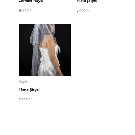
Carmen fátyol
Méta fátyol
15 000
Ft
7 000
Ft
fátyol
Mona fátyol
8 000
Ft