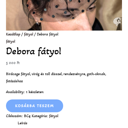
Kezdőlap
/
fátyol
/ Debora fátyol
fátyol
Debora fátyol
5 000
Ft
Birdcage fátyol, virág és toll dísszel, rendezvényre, goth-oknak,
fotózáshoz
Availability:
1 készleten
KOSÁRBA TESZEM
Cikkszám:
BC4
Kategória:
fátyol
Leírás