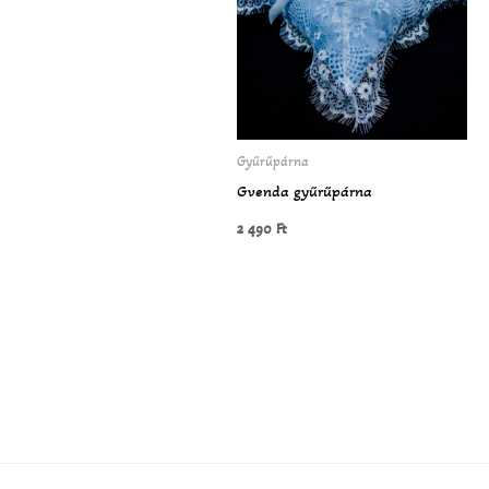
Gyűrűpárna
Gvenda gyűrűpárna
2 490
Ft