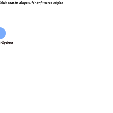
hér szatén alapon, fehér flitteres csipke
rűpárna