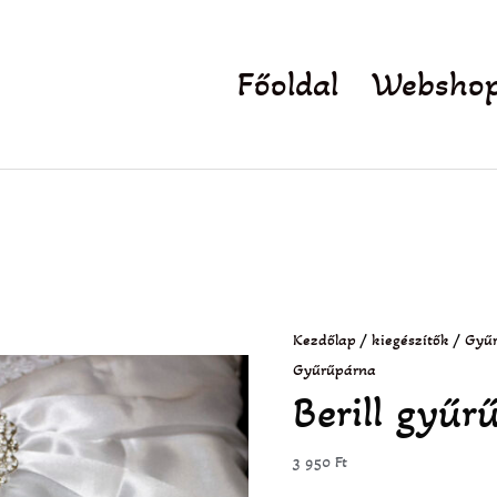
Főoldal
Websho
Berill
gyűrűpárna
mennyiség
Kezdőlap
/
kiegészítők
/
Gyű
Gyűrűpárna
Berill gyűr
3 950
Ft