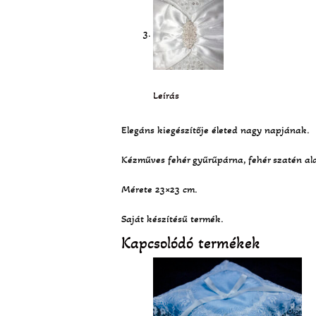
Leírás
Elegáns kiegészítője életed nagy napjának.
Kézműves fehér gyűrűpárna, fehér szatén alapon
Mérete 23×23 cm.
Saját készítésű termék.
Kapcsolódó termékek