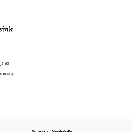
eink
-56-68
s utca 4.
Powered by Maszkabella