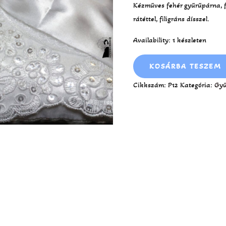
Kézműves fehér gyűrűpárna, fe
rátéttel, filigráns dísszel.
Availability:
1 készleten
KOSÁRBA TESZEM
Cikkszám:
P12
Kategória:
Gyű