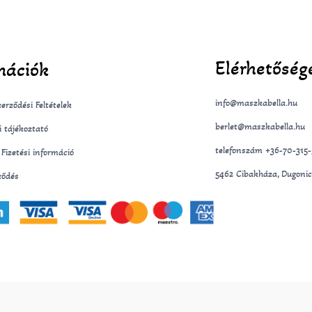
Elérhetőség
mációk
info@maszkabella.hu
erződési Feltételek
berlet@maszkabella.hu
i tájékoztató
telefonszám +36-70-315
s Fizetési információ
5462 Cibakháza, Dugonic
ződés