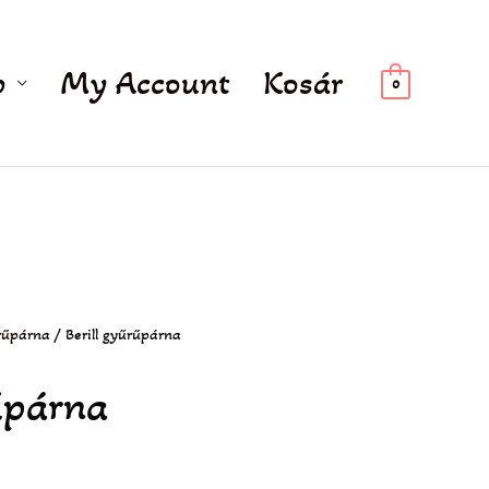
p
My Account
Kosár
0
rűpárna
/ Berill gyűrűpárna
űpárna