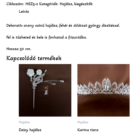
Cikkszám:
HSZ5-2
Kategóriák:
Hajdísz
,
kiegészítők
Leírás
Dekoratív arany színű hajdísz, fehér és átlátszó gyöngy díszítéssel.
Fel is tűzheted és bele is fonhatod a frizurádba.
Hossza 50 cm.
Kapcsolódó termékek
Hajdísz
Hajdísz
Daisy hajdísz
Karina tiara