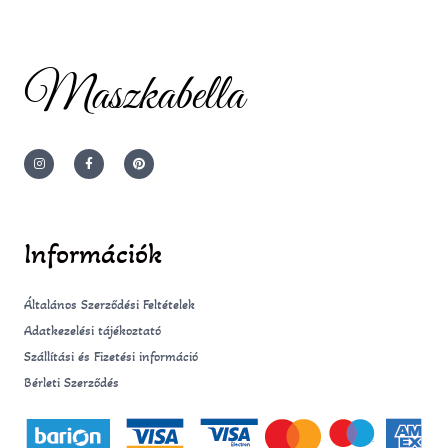
Maszkabella
I
F
P
n
a
i
s
c
n
t
e
t
a
b
e
g
o
r
r
o
e
a
k
s
m
-
t
Információk
f
Általános Szerződési Feltételek
Adatkezelési tájékoztató
Szállítási és Fizetési információ
Bérleti Szerződés