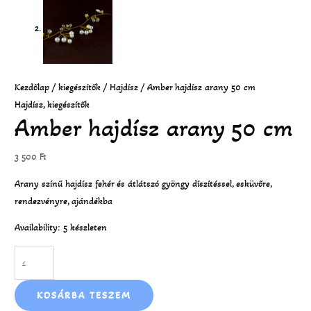
Kezdőlap
/
kiegészítők
/
Hajdísz
/ Amber hajdísz arany 50 cm
Hajdísz
,
kiegészítők
Amber hajdísz arany 50 cm
3 500
Ft
Arany színű hajdísz fehér és átlátszó gyöngy díszítéssel, esküvőre,
rendezvényre, ajándékba
Availability:
5 készleten
KOSÁRBA TESZEM