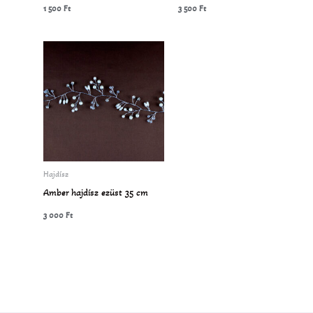
1 500
Ft
3 500
Ft
Hajdísz
Amber hajdísz ezüst 35 cm
3 000
Ft